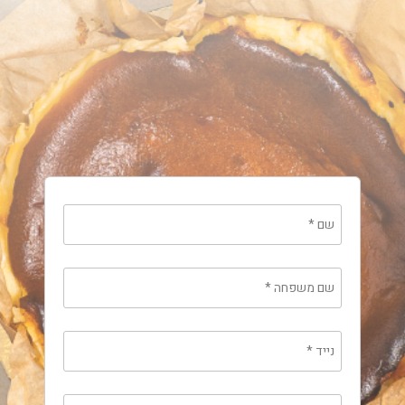
שם
*
שם משפחה
*
נייד
*