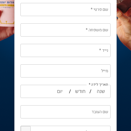
שם פרטי
*
שם משפחה
*
נייד
*
מייל
תאריך לידה *
/
/
שם העובד